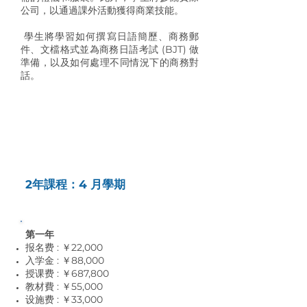
公司，以通過課外活動獲得商業技能。
學生將學習如何撰寫日語簡歷、商務郵
件、文檔格式並為商務日語考試 (BJT) 做
準備，以及如何處理不同情況下的商務對
話。
學雜費
2年課程：4 月學期
第一年
报名费 : ￥22,000
入学金 : ￥88,000
授课费 : ￥687,800
教材費 : ￥55,0
00
设施费 : ￥33,0
00