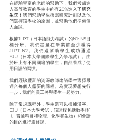
在經驗豐富的老師的幫助下，我們考慮進
入高等教育的學生中約有20%進入
了研究
生院！
我們幫助學生撰寫研究計劃以及他
們選擇該學校的原因，並幫助他們準備個
人面試。
根據JLPT（日本語能力考試）的N1~N5目
標分班。我們盡量在畢業前至少獲得
JLPT N2。我們還幫助學生成功通過
EJU（日本大學國際學生入學考試）。由
於班上有不同國籍的學生，自然養成了使
用日語的習慣。
我們經驗豐富的資深教師建議學生選擇最
適合每個人需要的課程。為實現夢想先行
一步，我們的員工將與學生一起努力。
除了常規課程外，學生還可以根據漢字、
EJU（日本大學考試，該課程包括數學I和
II、普通科目和物理、化學和生物）和會話
的目的進行選修課。