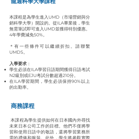
龍通科學大學課程
本課程是為學生進入UMD（市場營銷與分
銷科學大學）開設的。從ILA畢業後，學生
無需筆試即可進入UMD並獲得特別優惠。
4年學費減免50%。
＊有一些條件可以繼續折扣。請聯繫
UMDS。
入學要求
：
學生必須在ILA學習日語期間獲得日語考試
N2級別或EJU考試分數超過210分。
在ILA學習期間，學生必須保持90%以上
的出勤率。
商務課程
本課程為學生提供如何在日本國內外尋找
未來日本公司工作的目標。他們不僅將學
習和使用日語中的敬語，還將學習業務所
需的禮儀和服裝。此外，學生將參觀實際