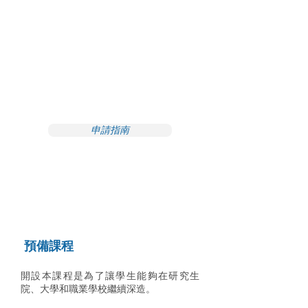
持續時間
：
1-2年（
視入學時間而定）
入學時間：
四月、七月、十月和一月。
課程表：
週一至週五（國家法定節假日除
外）
09:00 – 12:20 或
13:20 – 16:40
＊＊需要學生簽證＊＊
申請指南
細節
預備課程
開設本課程是為了讓學生能夠在研究生
院、大學和職業學校繼續深造。