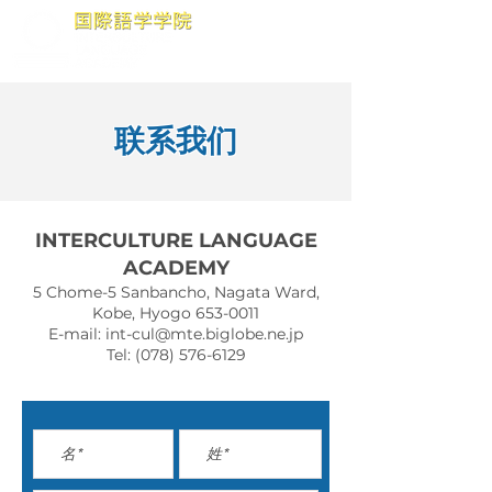
联系我们
INTERCULTURE LANGUAGE
ACADEMY
5 Chome-5 Sanbancho, Nagata Ward,
Kobe, Hyogo
653-0011
E-mail:
int-cul@mte.biglobe.ne.jp
Tel:
(078) 576-6129